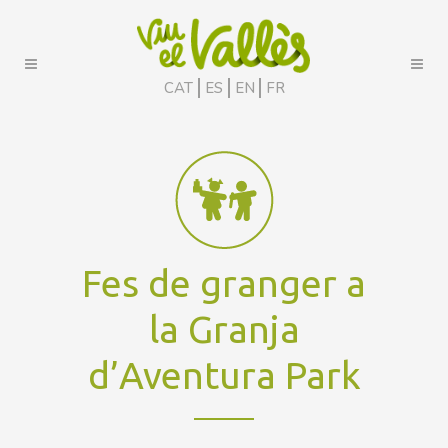
CAT
ES
EN
FR
Fes de granger a
la Granja
d’Aventura Park