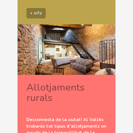
+ info
Allotjaments
rurals
Desconnecta de la ciutat! Al Vallès
trobaràs tot tipus d’allotjaments on
gaudir de la tranquil·litat de la