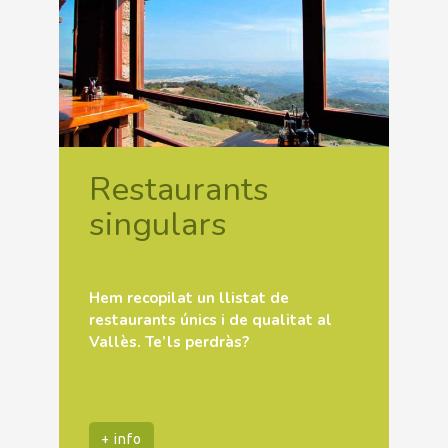
Restaurants
singulars
Hem recopilat un llistat de
restaurants únics i de qualitat al
Vallès. Te’ls perdràs?
+ info