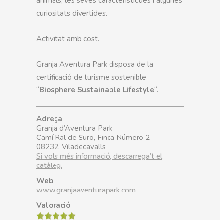
animals, les seves característiques i algunes
curiositats divertides.
Activitat amb cost.
Granja Aventura Park disposa de la
certificació de turisme sostenible
“
Biosphere Sustainable Lifestyle
“.
Adreça
Granja d’Aventura Park
Camí Ral de Suro, Finca Número 2
08232, Viladecavalls
Si vols més informació, descarrega’t el
catàleg.
Web
www.granjaaventurapark.com
Valoració