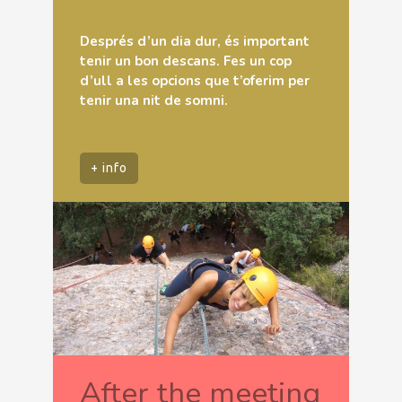
Després d’un dia dur, és important
tenir un bon descans. Fes un cop
d’ull a les opcions que t’oferim per
tenir una nit de somni.
+ info
After the meeting