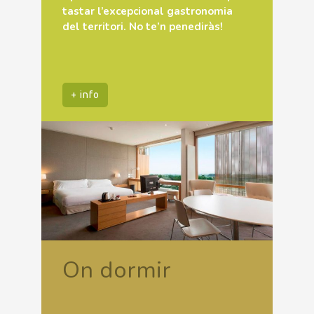
tastar l’excepcional gastronomia
del territori. No te’n penediràs!
+ info
On dormir