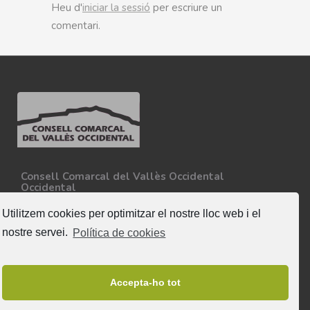
Heu d'
iniciar la sessió
per escriure un
comentari.
Consell Comarcal del Vallès Occidental
Occidental
Carretera N-150, Km 15
08227 - Terrassa
Utilitzem cookies per optimitzar el nostre lloc web i el
Tel. 93 727 35 34
nostre servei.
Política de cookies
Més informació
Segueix-nos
Accepta-ho tot