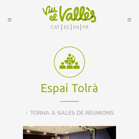
CAT
ES
EN
FR
Espai Tolrà
<
TORNA A SALES DE REUNIONS