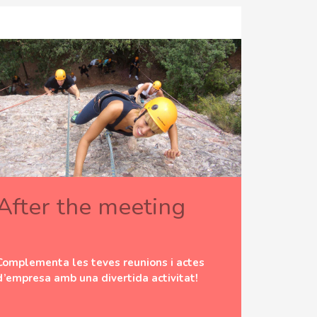
After the meeting
Complementa les teves reunions i actes
d’empresa amb una divertida activitat!