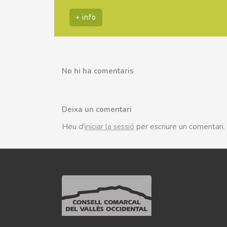
+ info
No hi ha comentaris
Deixa un comentari
Heu d'
iniciar la sessió
per escriure un comentari.