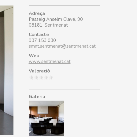
Adreça
Passeig Anselm Clavé, 90
08181, Sentmenat
Contacte
937 153 030
smnt.sentmenat@sentmenat.cat
Web
www.sentmenat.cat
Valoració
Galeria