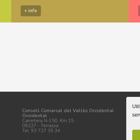
+ info
Uti
Se
Consell Comarcal del Vallès Occidental
ser
Occidental
Carretera N-150, Km 15
08227 - Terrassa
Tel. 93 727 35 34