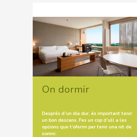
On dormir
Després d’un dia dur, és important tenir
un bon descans. Fes un cop d’ull a les
opcions que t’oferim per tenir una nit de
somni.