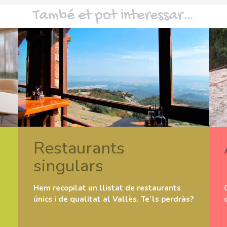
També et pot interessar…
Restaurants
singulars
Hem recopilat un llistat de restaurants
únics i de qualitat al Vallès. Te’ls perdràs?