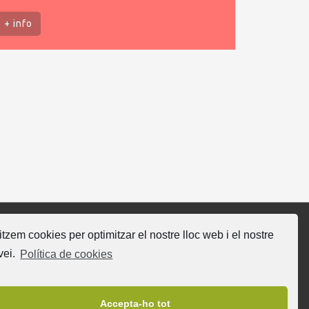
+ info
litzem cookies per optimitzar el nostre lloc web i el nostre
gueix-nos
vei.
Política de cookies
Accepta-ho tot