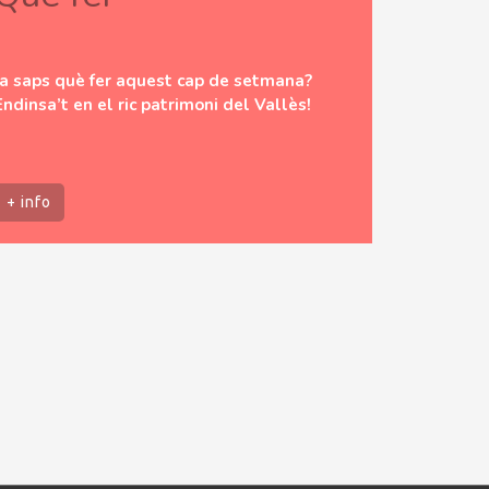
Ja saps què fer aquest cap de setmana?
Endinsa’t en el ric patrimoni del Vallès!
+ info