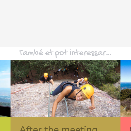
També et pot interessar…
After the meeting