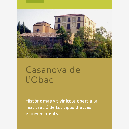
Casanova de
l’Obac
Històric mas vitivinícola obert a la
realització de tot tipus d’actes i
esdeveniments.