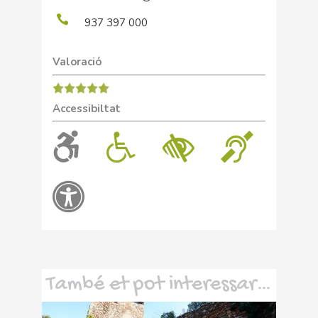
937 397 000
Valoració
Accessibiltat
També et pot interessar…