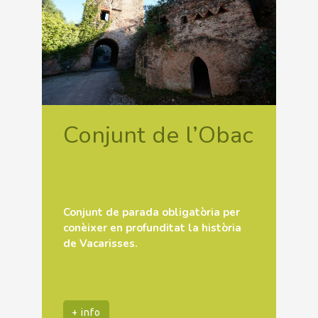
Conjunt de l’Obac
Conjunt de parada obligatòria per
conèixer en profunditat la història
de Vacarisses.
+ info