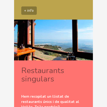
+ info
Restaurants
singulars
Hem recopilat un llistat de
restaurants únics i de qualitat al
Vallès. Te’ls perdràs?