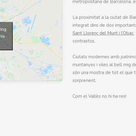
metropolitana de Barcelona, entr
La proximitat a la ciutat de Bar
integrat dins de dos important
ting
Sant Llorenç del Munt i l’Obac
,
his
contrastos.
Ciutats modernes amb patrimon
muntanyes i viles al bell mig 
són una mostra de tot el que 
sorprenent.
Com el Vallès no hi ha res!