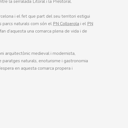
e la serralada Litoral i la Prelitoral.
celona i el fet que part del seu territori estigui
s parcs naturals com són el
PN Collserola
i el
PN
 fan d’aquesta una comarca plena de vida i de
i arquitectònic medieval i modernista,
de paratges naturals, enoturisme i gastronomia
t’espera en aquesta comarca propera i