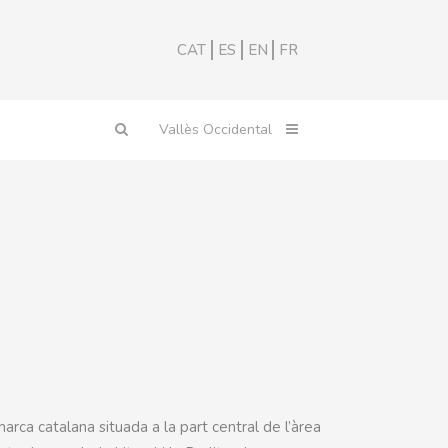
CAT
ES
EN
FR
arca catalana situada a la part central de l’àrea