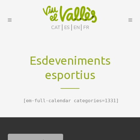
CAT
ES
EN
FR
Esdeveniments
esportius
[em-full-calendar categories=1331]