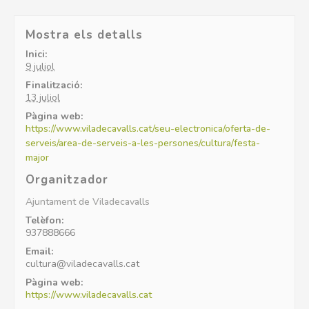
Mostra els detalls
Inici:
9 juliol
Finalització:
13 juliol
Pàgina web:
https://www.viladecavalls.cat/seu-electronica/oferta-de-
serveis/area-de-serveis-a-les-persones/cultura/festa-
major
Organitzador
Ajuntament de Viladecavalls
Telèfon:
937888666
Email:
cultura@viladecavalls.cat
Pàgina web:
https://www.viladecavalls.cat