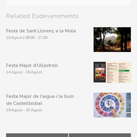
Related Esdeveniments
Festa de Sant Llorenç a la Mola
10 Agost | 08:00
-
17:00
Festa Major d’Ullastrell
14 Agost
-
16 Agost
Festa Major de l’aigua i la llum
de Castellbisbal
19 Agost
-
25 Agost