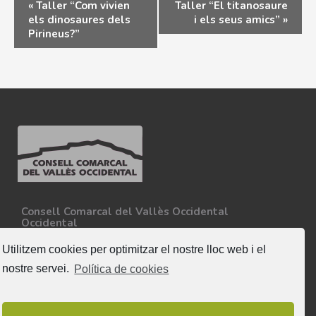
«
Taller “Com vivien
Taller “El titanosaure
els dinosaures dels
i els seus amics”
»
Pirineus?”
Consell Comarcal del Vallès Occidental
Occidental
Carretera N-150, Km 15
08227 - Terrassa
Utilitzem cookies per optimitzar el nostre lloc web i el
Tel. 93 727 35 34
nostre servei.
Política de cookies
Més informació
Segueix-nos