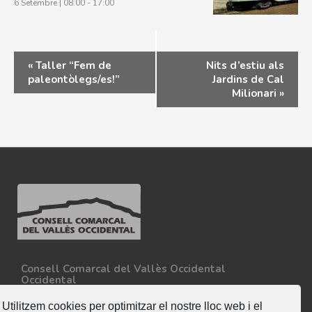
6 Setembre | 08:00
-
17:00
«
Taller “Fem de
Nits d’estiu als
paleontòlegs/es!”
Jardins de Cal
Milionari
»
Consell Comarcal del Vallès Occidental
Occidental
Carretera N-150, Km 15
08227 - Terrassa
Utilitzem cookies per optimitzar el nostre lloc web i el