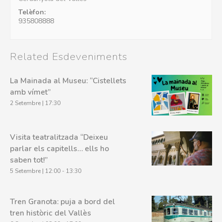
Telèfon:
935808888
Related Esdeveniments
La Mainada al Museu: “Cistellets
amb vímet”
2 Setembre | 17:30
Visita teatralitzada “Deixeu
parlar els capitells… ells ho
saben tot!”
5 Setembre | 12:00
-
13:30
Tren Granota: puja a bord del
tren històric del Vallès