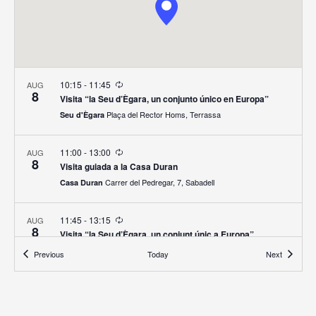
10:15
-
11:45
AUG
8
Visita “la Seu d’Ègara, un conjunto único en Europa”
Plaça del Rector Homs, Terrassa
Seu d'Ègara
11:00
-
13:00
AUG
8
Visita guiada a la Casa Duran
Carrer del Pedregar, 7, Sabadell
Casa Duran
11:45
-
13:15
AUG
8
Visita “la Seu d’Ègara, un conjunt únic a Europa”
Plaça del Rector Homs, Terrassa
Seu d'Ègara
Esdeveniments
Esdeveni
Previous
Today
Next
22:00
AUG
8
Nit de llegendes al Monestir de Sant Cugat del Vallès